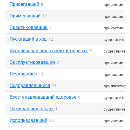
Прибегавший
причастие
9
Применявший
причастие
17
Практиковавший
причастие
9
Пускавший в ход
существител
12
Использовавший в своих интересах
существител
5
Эксплуатировавший
причастие
21
Лечившийся
причастие
13
Подправлявшийся
прилагательн
18
Восстанавливавший здоровье
существител
3
Пожинавший плоды
существител
1
Использовавший
причастие
56