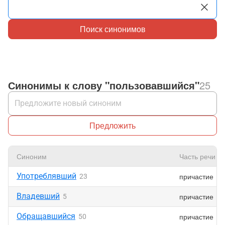
Поиск синонимов
Синонимы к слову "пользовавшийся"
25
Предложить
Синоним
Часть речи
Употреблявший
причастие
23
Владевший
причастие
5
Обращавшийся
причастие
50