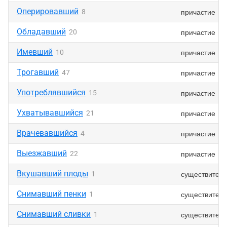
Оперировавший
причастие
8
Обладавший
причастие
20
Имевший
причастие
10
Трогавший
причастие
47
Употреблявшийся
причастие
15
Ухватывавшийся
причастие
21
Врачевавшийся
причастие
4
Выезжавший
причастие
22
Вкушавший плоды
существител
1
Снимавший пенки
существител
1
Снимавший сливки
существител
1