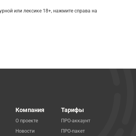
рной или лексике 18+, нажмите справа на
Компания
Тарифы
О проекте
ПРО-аккаунт
Новости
ПРО-пакет