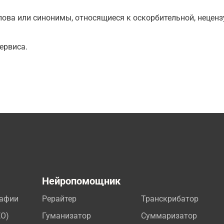
ова или синонимы, относящиеся к оскорбительной, нецензу
ервиса.
а
Нейропомощник
рафии
Рерайтер
Транскрибатор
EO)
Гуманизатор
Суммаризатор