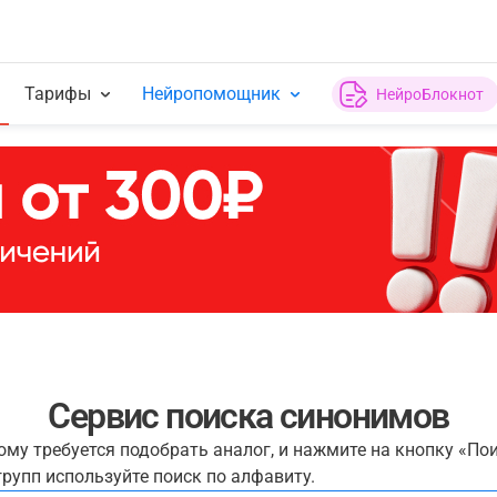
Тарифы
Нейропомощник
НейроБлокнот
Сервис поиска синонимов
рому требуется подобрать аналог, и нажмите на кнопку «По
рупп используйте поиск по алфавиту.