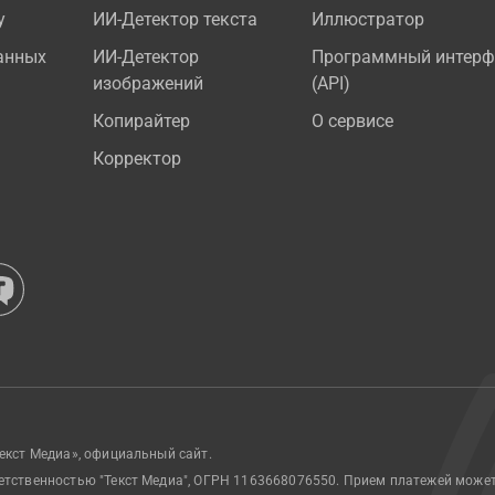
у
ИИ-Детектор текста
Иллюстратор
анных
ИИ-Детектор
Программный интерф
изображений
(API)
Копирайтер
О сервисе
Корректор
екст Медиа», официальный сайт.
етственностью "Текст Медиа", ОГРН 1163668076550. Прием платежей може