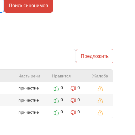
Поиск синонимов
Предложить
Часть речи
Нравится
Жалоба
причастие
0
0
причастие
0
0
причастие
0
0