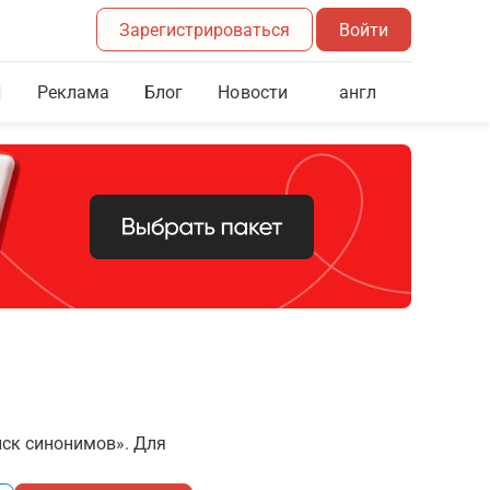
Зарегистрироваться
Войти
Реклама
Блог
англ
Новости
иск синонимов». Для