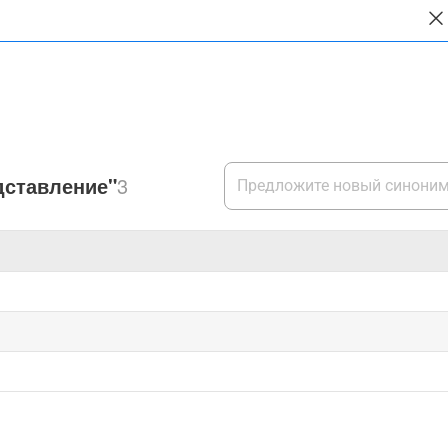
дставление"
3