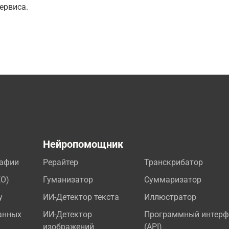
ервиса.
а
Нейропомощник
рафии
Рерайтер
Транскрибатор
EO)
Гуманизатор
Суммаризатор
у
ИИ-Детектор текста
Иллюстратор
анных
ИИ-Детектор
Программный интерф
изображений
(API)