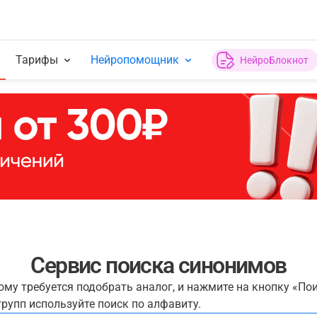
Тарифы
Нейропомощник
НейроБлокнот
Сервис поиска синонимов
рому требуется подобрать аналог, и нажмите на кнопку «По
рупп используйте поиск по алфавиту.