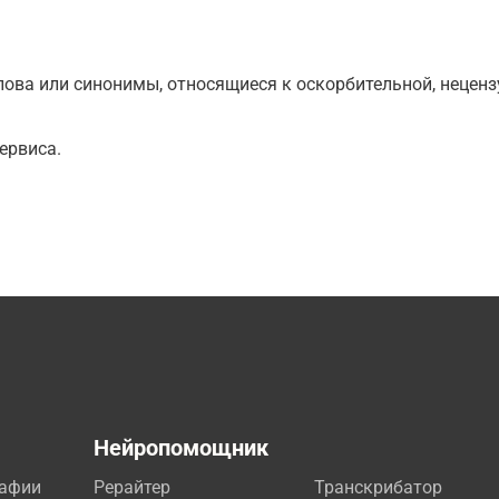
ова или синонимы, относящиеся к оскорбительной, нецензу
ервиса.
а
Нейропомощник
рафии
Рерайтер
Транскрибатор