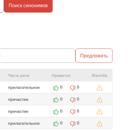
Поиск синонимов
Предложить
Часть речи
Нравится
Жалоба
прилагательное
0
0
причастие
0
0
причастие
0
0
прилагательное
0
0