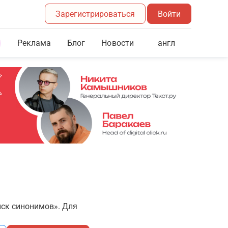
Зарегистрироваться
Войти
Реклама
Блог
англ
Новости
иск синонимов». Для