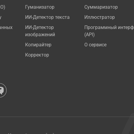
EO)
Гуманизатор
Суммаризатор
у
ИИ-Детектор текста
Иллюстратор
анных
ИИ-Детектор
Программный интерф
изображений
(API)
Копирайтер
О сервисе
Корректор