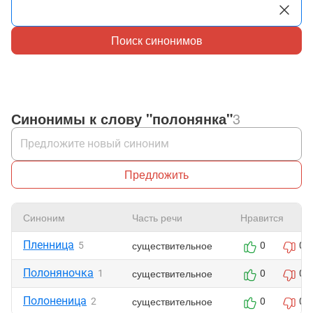
Поиск синонимов
Синонимы к слову "полонянка"
3
Предложить
Синоним
Часть речи
Нравится
Пленница
существительное
5
0
0
Полоняночка
существительное
1
0
0
Полоненица
существительное
2
0
0