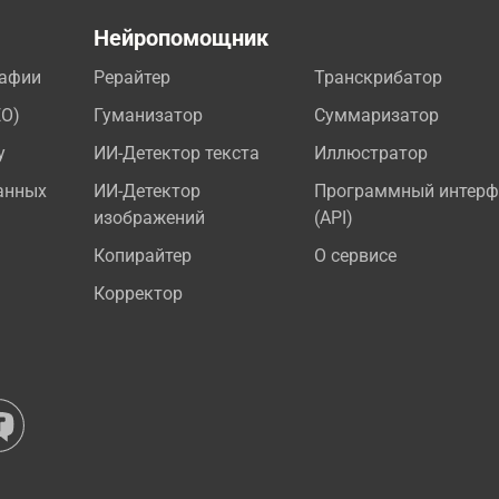
а
Нейропомощник
рафии
Рерайтер
Транскрибатор
EO)
Гуманизатор
Суммаризатор
у
ИИ-Детектор текста
Иллюстратор
анных
ИИ-Детектор
Программный интерф
изображений
(API)
Копирайтер
О сервисе
Корректор