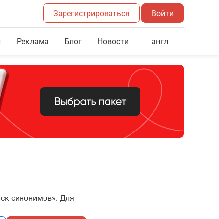
Зарегистрироваться
Войти
Реклама
Блог
англ
Новости
иск синонимов». Для