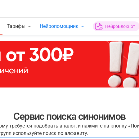
Тарифы
Нейропомощник
НейроБлокнот
Сервис поиска синонимов
рому требуется подобрать аналог, и нажмите на кнопку «По
рупп используйте поиск по алфавиту.