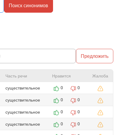
Поиск синонимов
Предложить
Часть речи
Нравится
Жалоба
существительное
0
0
существительное
0
0
существительное
0
0
существительное
0
0