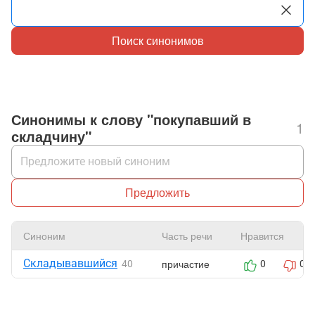
Поиск синонимов
Синонимы к слову "покупавший в
1
складчину"
Предложить
Синоним
Часть речи
Нравится
Складывавшийся
причастие
40
0
0