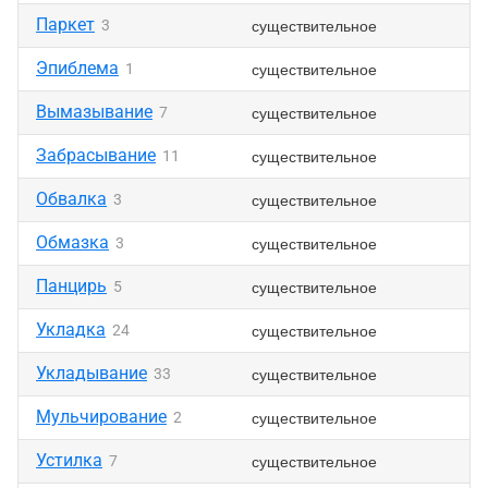
Паркет
существительное
3
Эпиблема
существительное
1
Вымазывание
существительное
7
Забрасывание
существительное
11
Обвалка
существительное
3
Обмазка
существительное
3
Панцирь
существительное
5
Укладка
существительное
24
Укладывание
существительное
33
Мульчирование
существительное
2
Устилка
существительное
7