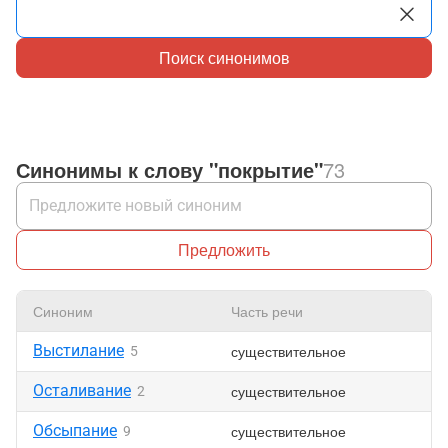
Поиск синонимов
Синонимы к слову "покрытие"
73
Предложить
Синоним
Часть речи
Нр
Выстилание
существительное
5
Осталивание
существительное
2
Обсыпание
существительное
9