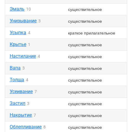
Эмаль
существительное
10
Унизывание
существительное
3
Усыпка
краткое прилагательное
4
Крытье
существительное
1
Настилание
существительное
4
Вапа
существительное
3
Толща
существительное
4
Усеивание
существительное
7
Застил
существительное
3
Накрытие
существительное
7
Облепливание
существительное
8