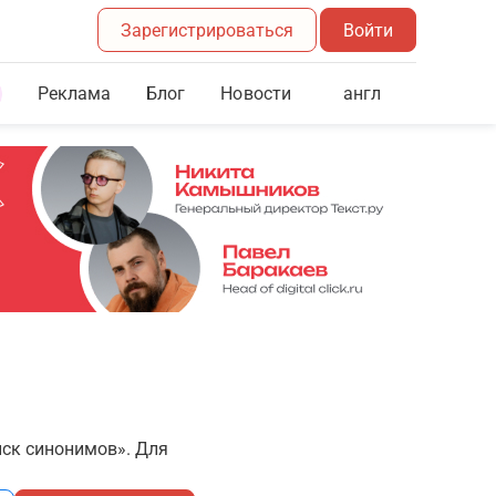
Зарегистрироваться
Войти
Реклама
Блог
англ
Новости
иск синонимов». Для