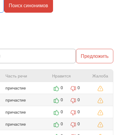
Поиск синонимов
Предложить
Часть речи
Нравится
Жалоба
причастие
0
0
причастие
0
0
причастие
0
0
причастие
0
0