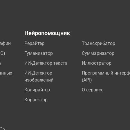
а
Нейропомощник
рафии
Рерайтер
Транскрибатор
EO)
Гуманизатор
Суммаризатор
у
ИИ-Детектор текста
Иллюстратор
анных
ИИ-Детектор
Программный интерф
изображений
(API)
Копирайтер
О сервисе
Корректор