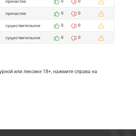
причастие
0
0
причастие
0
0
существительное
0
0
существительное
0
0
рной или лексике 18+, нажмите справа на