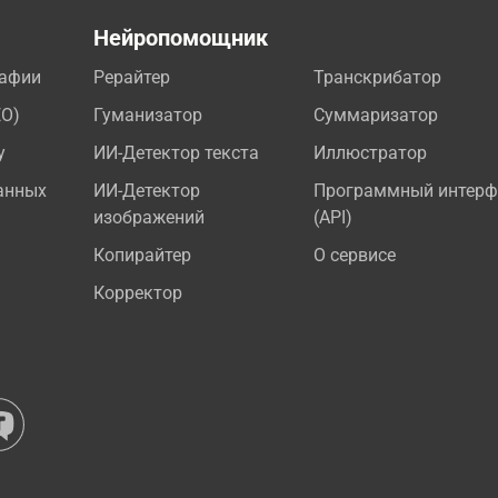
а
Нейропомощник
рафии
Рерайтер
Транскрибатор
EO)
Гуманизатор
Суммаризатор
у
ИИ-Детектор текста
Иллюстратор
анных
ИИ-Детектор
Программный интерф
изображений
(API)
Копирайтер
О сервисе
Корректор