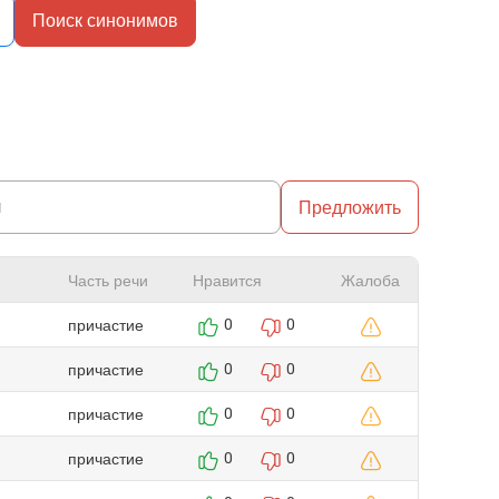
Поиск синонимов
Предложить
Часть речи
Нравится
Жалоба
причастие
0
0
причастие
0
0
причастие
0
0
причастие
0
0