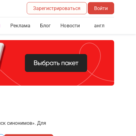
Зарегистрироваться
Войти
Реклама
Блог
англ
Новости
иск синонимов». Для