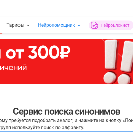
Тарифы
Нейропомощник
НейроБлокнот
Сервис поиска синонимов
рому требуется подобрать аналог, и нажмите на кнопку «По
рупп используйте поиск по алфавиту.