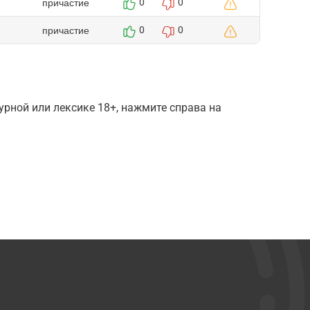
причастие
0
0
причастие
0
0
рной или лексике 18+, нажмите справа на