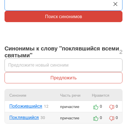
Поиск синонимов
Синонимы к слову "поклявшийся всеми
2
святыми"
Предложить
Синоним
Часть речи
Нравится
Побожившийся
причастие
12
0
0
Поклявшийся
причастие
30
0
0