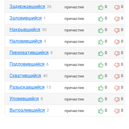
Задержавшийся
причастие
26
0
0
Заловившийся
причастие
1
0
0
Накрывшийся
причастие
30
0
0
Наловившийся
причастие
3
0
0
Перехватившийся
причастие
8
0
0
Подловившийся
причастие
6
0
0
Схватившийся
причастие
40
0
0
Разыскавшийся
причастие
13
0
0
Уловившийся
причастие
8
0
0
Вытралившийся
причастие
2
0
0