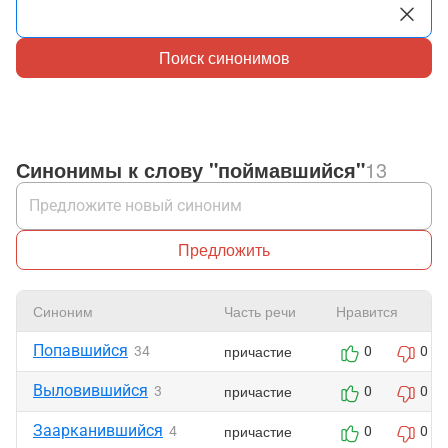
Поиск синонимов
Синонимы к слову "поймавшийся"
13
Предложить
Синоним
Часть речи
Нравится
Попавшийся
причастие
34
0
0
Выловившийся
причастие
3
0
0
Заарканившийся
причастие
4
0
0