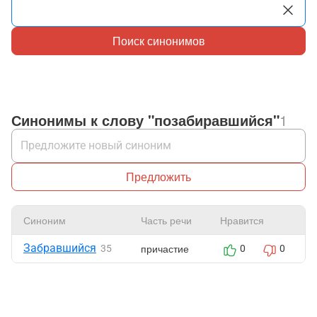
Поиск синонимов
Синонимы к слову "позабиравшийся"
1
Предложить
Синоним
Часть речи
Нравится
Забравшийся
причастие
35
0
0