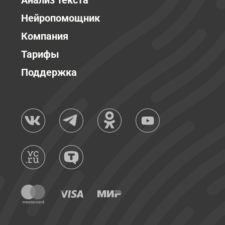
Анализ текста
Нейропомощник
Компания
Тарифы
Поддержка