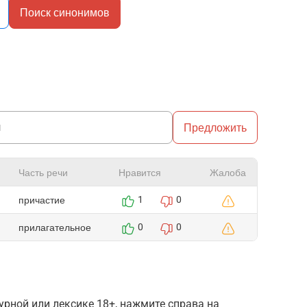
Поиск синонимов
Предложить
Часть речи
Нравится
Жалоба
причастие
1
0
прилагательное
0
0
рной или лексике 18+, нажмите справа на