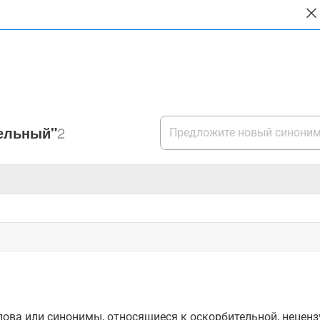
ельный"
2
ова или синонимы, относящиеся к оскорбительной, нецензу