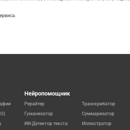
ервиса.
а
Нейропомощник
рафии
Рерайтер
Транскрибатор
EO)
Гуманизатор
Суммаризатор
у
ИИ-Детектор текста
Иллюстратор