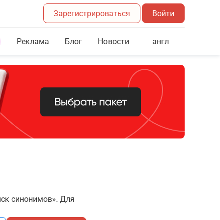
Зарегистрироваться
Войти
Реклама
Блог
англ
Новости
иск синонимов». Для