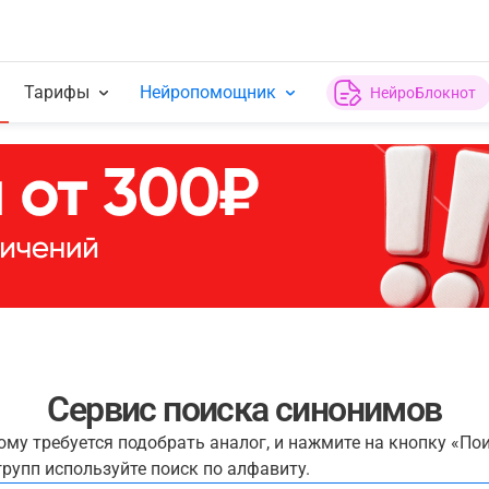
Тарифы
Нейропомощник
НейроБлокнот
Сервис поиска синонимов
рому требуется подобрать аналог, и нажмите на кнопку «По
рупп используйте поиск по алфавиту.