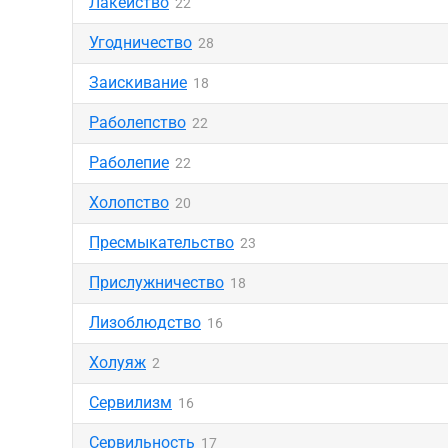
Лакейство
22
Угодничество
28
Заискивание
18
Раболепство
22
Раболепие
22
Холопство
20
Пресмыкательство
23
Прислужничество
18
Лизоблюдство
16
Холуяж
2
Сервилизм
16
Сервильность
17