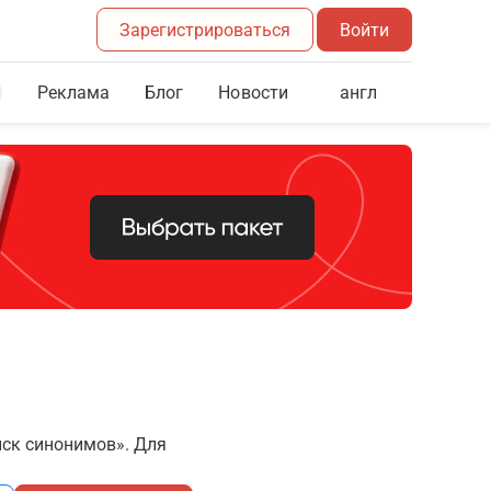
Зарегистрироваться
Войти
Реклама
Блог
англ
Новости
иск синонимов». Для