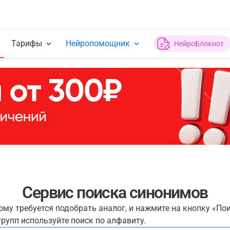
Тарифы
Нейропомощник
НейроБлокнот
Сервис поиска синонимов
рому требуется подобрать аналог, и нажмите на кнопку «По
рупп используйте поиск по алфавиту.