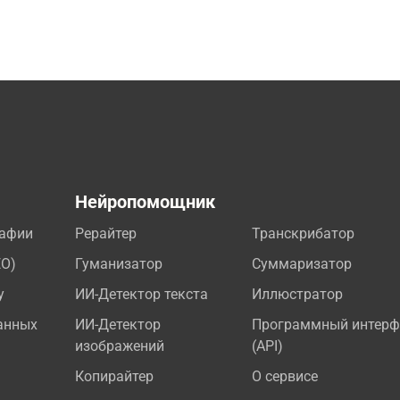
а
Нейропомощник
рафии
Рерайтер
Транскрибатор
EO)
Гуманизатор
Суммаризатор
у
ИИ-Детектор текста
Иллюстратор
анных
ИИ-Детектор
Программный интерф
изображений
(API)
Копирайтер
О сервисе