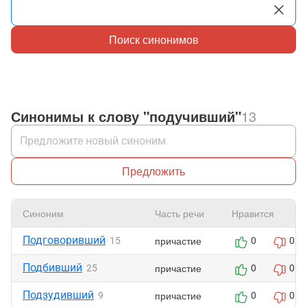
Поиск синонимов
Синонимы к слову "подучивший"
13
Предложить
Синоним
Часть речи
Нравится
Подговоривший
причастие
15
0
0
Подбивший
причастие
25
0
0
Подзудивший
причастие
9
0
0