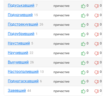
Подуськавший
причастие
7
0
0
Подначивший
причастие
15
0
0
Подстрекнувший
причастие
26
0
0
Подзубривший
причастие
1
0
0
Наустивший
причастие
5
0
0
Научивший
причастие
22
0
0
Выучивший
причастие
26
0
0
Настропаливший
причастие
13
0
0
Поднатаскавший
причастие
6
0
0
Завевший
причастие
44
0
0