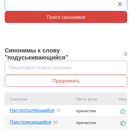
Поиск синонимов
Синонимы к слову
9
"подуськивающийся"
Предложить
Синоним
Часть речи
Нрави
Настропаляющийся
причастие
12
0
Подстрекающийся
причастие
20
0