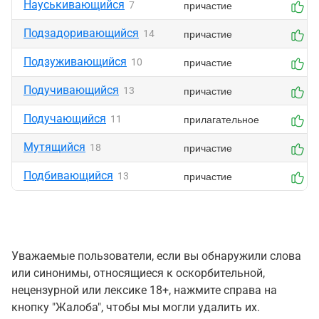
Науськивающийся
причастие
7
0
Подзадоривающийся
причастие
14
0
Подзуживающийся
причастие
10
0
Подучивающийся
причастие
13
0
Подучающийся
прилагательное
11
0
Мутящийся
причастие
18
0
Подбивающийся
причастие
13
0
Уважаемые пользователи, если вы обнаружили слова
или синонимы, относящиеся к оскорбительной,
нецензурной или лексике 18+, нажмите справа на
кнопку "Жалоба", чтобы мы могли удалить их.