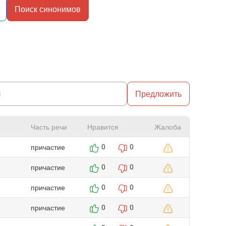
Поиск синонимов
Предложить
Часть речи
Нравится
Жалоба
причастие
0
0
причастие
0
0
причастие
0
0
причастие
0
0