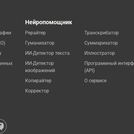
а
Нейропомощник
рафии
Рерайтер
Транскрибатор
EO)
Гуманизатор
Суммаризатор
у
ИИ-Детектор текста
Иллюстратор
анных
ИИ-Детектор
Программный интерф
изображений
(API)
Копирайтер
О сервисе
Корректор