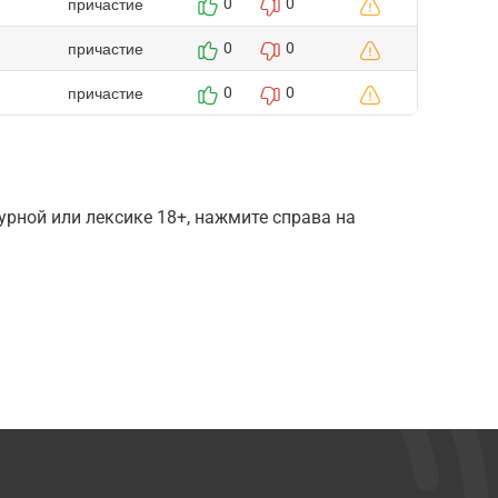
причастие
0
0
причастие
0
0
причастие
0
0
рной или лексике 18+, нажмите справа на