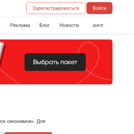
Зарегистрироваться
Войти
Реклама
Блог
англ
Новости
иск синонимов». Для