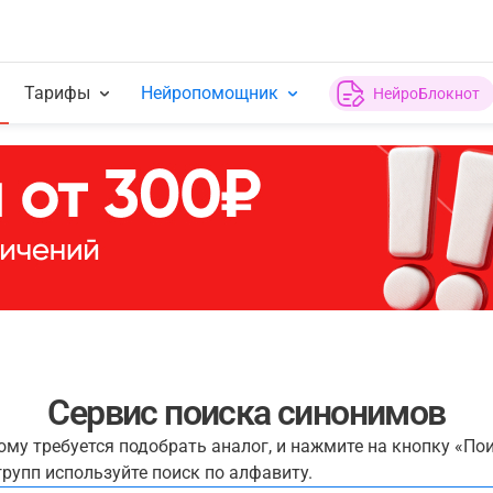
Тарифы
Нейропомощник
НейроБлокнот
Сервис поиска синонимов
рому требуется подобрать аналог, и нажмите на кнопку «По
рупп используйте поиск по алфавиту.