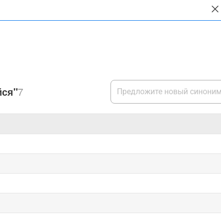
йся"
7