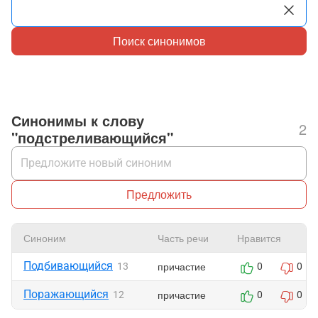
Поиск синонимов
Синонимы к слову
2
"подстреливающийся"
Предложить
Синоним
Часть речи
Нравится
Подбивающийся
причастие
13
0
0
Поражающийся
причастие
12
0
0