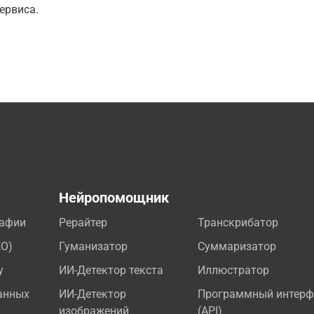
ервиса.
а
Нейропомощник
рафии
Рерайтер
Транскрибатор
EO)
Гуманизатор
Суммаризатор
у
ИИ-Детектор текста
Иллюстратор
анных
ИИ-Детектор
Программный интерф
изображений
(API)