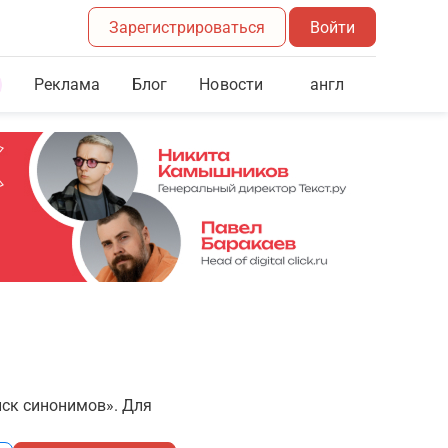
Зарегистрироваться
Войти
Реклама
Блог
англ
Новости
иск синонимов». Для