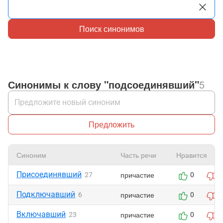
Поиск синонимов
Синонимы к слову "подсоединявший"
5
Предложить
Синоним
Часть речи
Нравится
Присоединявший
причастие
27
0
0
Подключавший
причастие
6
0
0
Включавший
причастие
23
0
0