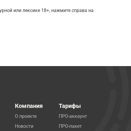
рной или лексике 18+, нажмите справа на
Компания
Тарифы
О проекте
ПРО-аккаунт
Новости
ПРО-пакет