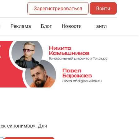
Зарегистрироваться
Войти
Реклама
Блог
англ
Новости
иск синонимов». Для