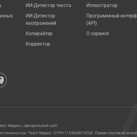
у
ИИ-Детектор текста
Иллюстратор
анных
ИИ-Детектор
Программный интерф
изображений
(API)
Копирайтер
О сервисе
Корректор
екст Медиа», официальный сайт.
етственностью "Текст Медиа", ОГРН 1163668076550. Прием платежей може