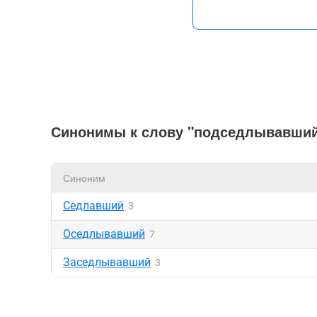
Синонимы к слову "подседлывавши
Синоним
Седлавший
3
Оседлывавший
7
Заседлывавший
3