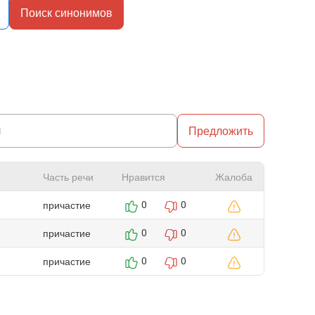
Поиск синонимов
Предложить
Часть речи
Нравится
Жалоба
причастие
0
0
причастие
0
0
причастие
0
0