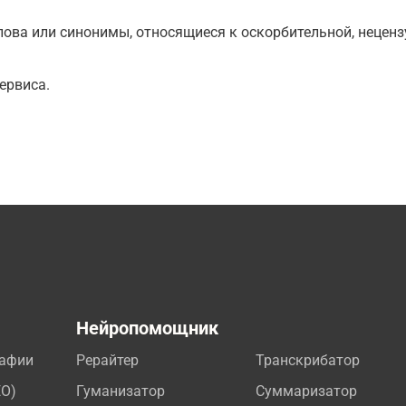
ова или синонимы, относящиеся к оскорбительной, нецензу
ервиса.
а
Нейропомощник
рафии
Рерайтер
Транскрибатор
EO)
Гуманизатор
Суммаризатор