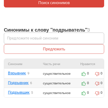
Поиск синонимов
Синонимы к слову "подрыватель"
3
Предложить
Синоним
Часть речи
Нравится
Взрывник
существительное
9
0
0
Подрывник
существительное
6
0
0
Подрывщик
существительное
5
0
0