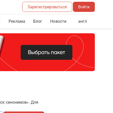
Зарегистрироваться
Войти
Реклама
Блог
англ
Новости
иск синонимов». Для