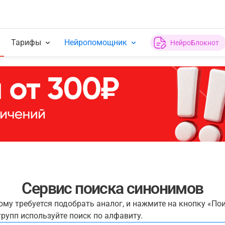
Тарифы
Нейропомощник
НейроБлокнот
Сервис поиска синонимов
рому требуется подобрать аналог, и нажмите на кнопку «По
рупп используйте поиск по алфавиту.