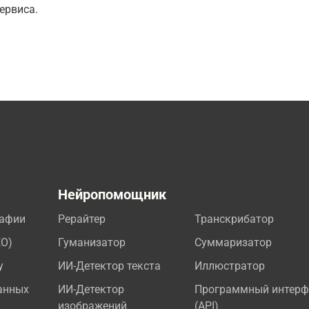
ервиса.
а
Нейропомощник
рафии
Рерайтер
Транскрибатор
EO)
Гуманизатор
Суммаризатор
у
ИИ-Детектор текста
Иллюстратор
анных
ИИ-Детектор
Программный интерф
изображений
(API)