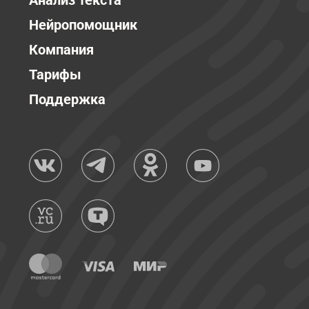
Анализ текста
Нейропомощник
Компания
Тарифы
Поддержка