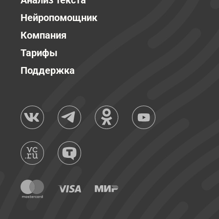
Анализ текста
Нейропомощник
Компания
Тарифы
Поддержка