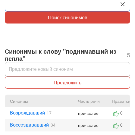
Поиск синонимов
Синонимы к слову "поднимавший из
5
пепла"
Предложить
Синоним
Часть речи
Нравится
Возрождавший
причастие
17
0
Воссоздававший
причастие
34
0