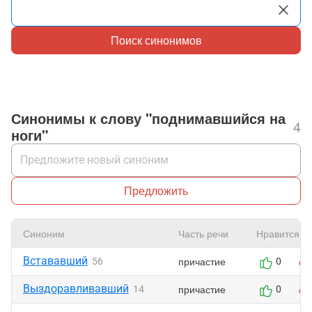
Поиск синонимов
Синонимы к слову "поднимавшийся на
4
ноги"
Предложить
Синоним
Часть речи
Нравится
Встававший
причастие
56
0
Выздоравливавший
причастие
14
0