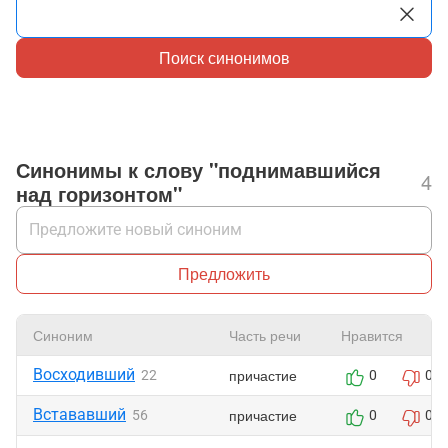
Поиск синонимов
Синонимы к слову "поднимавшийся
4
над горизонтом"
Предложить
Синоним
Часть речи
Нравится
Восходивший
причастие
22
0
0
Встававший
причастие
56
0
0