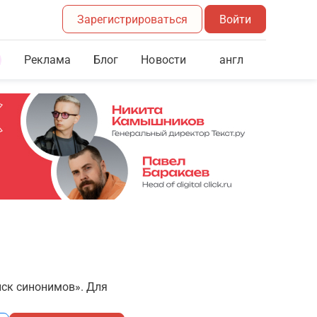
Зарегистрироваться
Войти
Реклама
Блог
англ
Новости
иск синонимов». Для