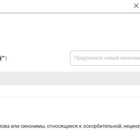
й"
1
ова или синонимы, относящиеся к оскорбительной, нецензу