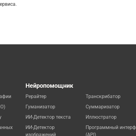
ервиса.
а
Нейропомощник
рафии
Рерайтер
Транскрибатор
EO)
Гуманизатор
Суммаризатор
у
ИИ-Детектор текста
Иллюстратор
анных
ИИ-Детектор
Программный интерф
изображений
(API)