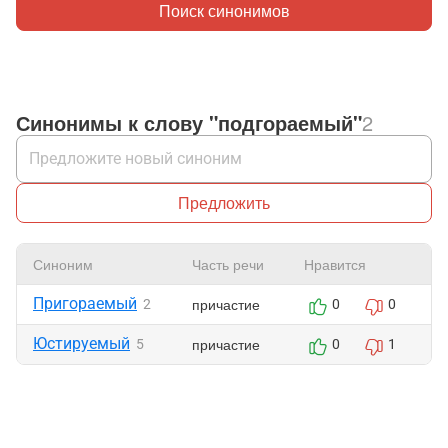
Поиск синонимов
Синонимы к слову "подгораемый"
2
Предложить
Синоним
Часть речи
Нравится
Ж
Пригораемый
причастие
2
0
0
Юстируемый
причастие
5
0
1