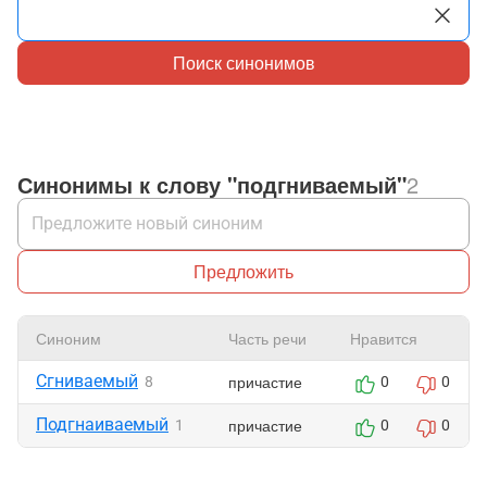
Поиск синонимов
Синонимы к слову "подгниваемый"
2
Предложить
Синоним
Часть речи
Нравится
Сгниваемый
причастие
8
0
0
Подгнаиваемый
причастие
1
0
0