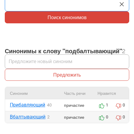
Поиск синонимов
Синонимы к слову "подбалтывающий"
2
Предложить
Синоним
Часть речи
Нравится
Прибавляющий
причастие
40
1
0
Вбалтывающий
причастие
2
0
0