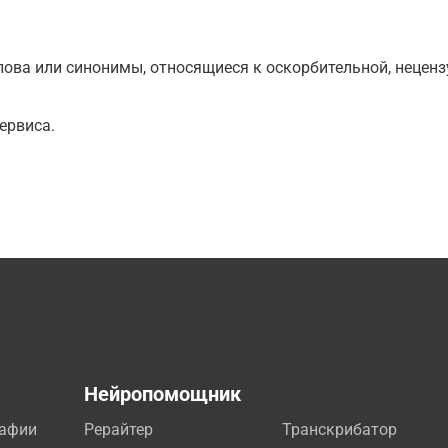
ова или синонимы, относящиеся к оскорбительной, нецензу
ервиса.
а
Нейропомощник
рафии
Рерайтер
Транскрибатор