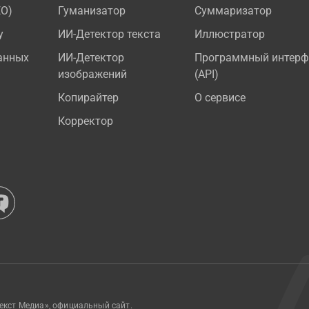
EO)
Гуманизатор
Суммаризатор
у
ИИ-Детектор текста
Иллюстратор
анных
ИИ-Детектор
Программный интерф
изображений
(API)
Копирайтер
О сервисе
Корректор
екст Медиа», официальный сайт.