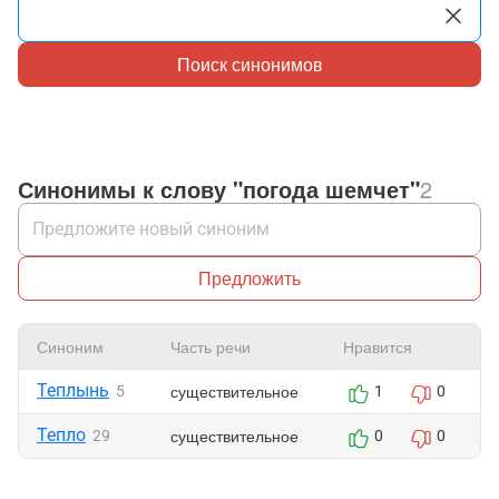
Поиск синонимов
Синонимы к слову "погода шемчет"
2
Предложить
Синоним
Часть речи
Нравится
Теплынь
существительное
5
1
0
Тепло
существительное
29
0
0