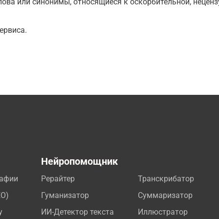
ова или синонимы, относящиеся к оскорбительной, нецензу
ервиса.
а
Нейропомощник
рафии
Рерайтер
Транскрибатор
EO)
Гуманизатор
Суммаризатор
у
ИИ-Детектор текста
Иллюстратор