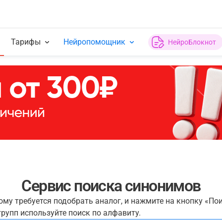
Тарифы
Нейропомощник
НейроБлокнот
Сервис поиска синонимов
рому требуется подобрать аналог, и нажмите на кнопку «По
рупп используйте поиск по алфавиту.