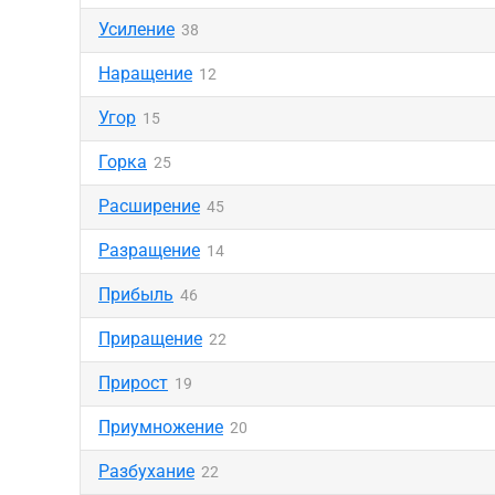
Усиление
38
Наращение
12
Угор
15
Горка
25
Расширение
45
Разращение
14
Прибыль
46
Приращение
22
Прирост
19
Приумножение
20
Разбухание
22