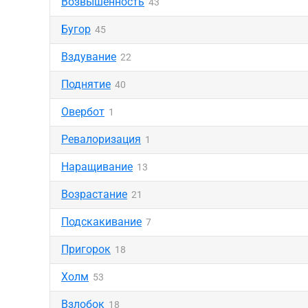
Возвышенность
43
Бугор
45
Вздувание
22
Поднятие
40
Овербот
1
Ревалоризация
1
Наращивание
13
Возрастание
21
Подскакивание
7
Пригорок
18
Холм
53
Взлобок
18