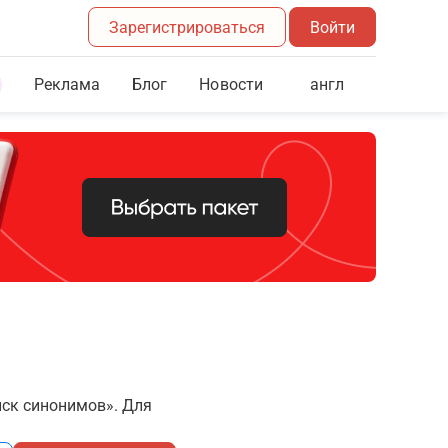
Зарегистрироваться
Войти
Реклама
Блог
англ
Новости
иск синонимов». Для