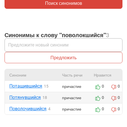
Поиск синонимов
Синонимы к слову "поволокшийся"
3
Предложить
Синоним
Часть речи
Нравится
Потащившийся
причастие
15
0
0
Потянувшийся
причастие
18
0
0
Поволочившийся
причастие
4
0
0