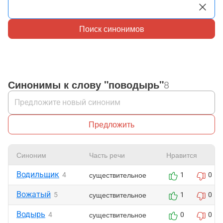
Поиск синонимов
Синонимы к слову "поводырь"
8
Предложить
Синоним
Часть речи
Нравится
Водильщик
существительное
4
1
0
Вожатый
существительное
5
1
0
Водырь
существительное
4
0
0