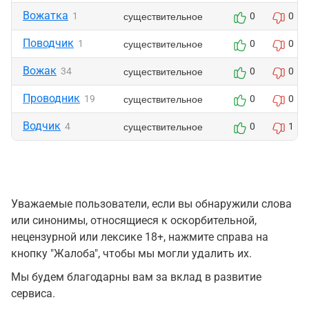
Вожатка
существительное
1
0
0
Поводчик
существительное
1
0
0
Вожак
существительное
34
0
0
Проводник
существительное
19
0
0
Водчик
существительное
4
0
1
Уважаемые пользователи, если вы обнаружили слова
или синонимы, относящиеся к оскорбительной,
нецензурной или лексике 18+, нажмите справа на
кнопку "Жалоба", чтобы мы могли удалить их.
Мы будем благодарны вам за вклад в развитие
сервиса.