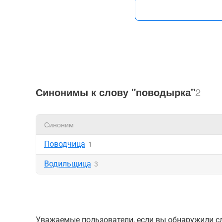
Синонимы к слову "поводырка"
2
Синоним
Поводчица
1
Водильщица
3
Уважаемые пользователи, если вы обнаружили сл