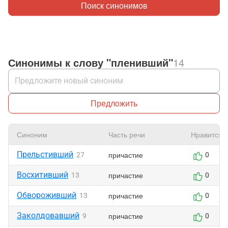
Поиск синонимов
Синонимы к слову "пленивший"
14
Предложить
Синоним
Часть речи
Нравится
Прельстивший
причастие
27
0
Восхитивший
причастие
13
0
Обвороживший
причастие
13
0
Заколдовавший
причастие
9
0