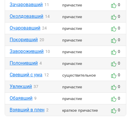
Зачаровавший
причастие
11
0
Околдовавший
причастие
14
0
Очаровавший
причастие
24
0
Покоривший
причастие
20
0
Завороживший
причастие
10
0
Полонивший
причастие
4
0
Свевший с ума
существительное
12
0
Увлекший
причастие
37
0
Обаявший
причастие
9
0
Взявший в плен
краткое причастие
2
0