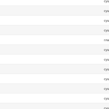
су
су
су
су
гл
су
су
су
су
су
су
су