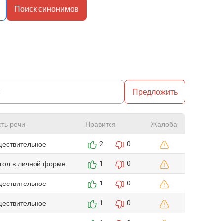
Поиск синонимов
Предложить
сть речи
Нравится
Жалоба
ществительное
2
0
агол в личной форме
1
0
ществительное
1
0
ществительное
1
0