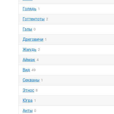
Голядь
1
Готтентоты
2
Гэлы
0
Дреговичи
1
Жмудь
2
Аймак
4
Вид
49
Секваны
1
Этнос
8
Югра
1
Анты
0