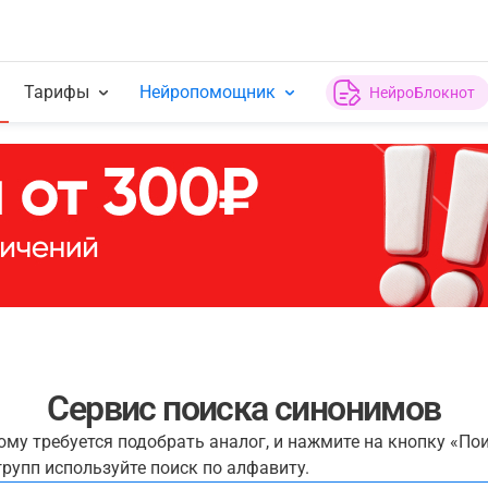
Тарифы
Нейропомощник
НейроБлокнот
Сервис поиска синонимов
рому требуется подобрать аналог, и нажмите на кнопку «По
рупп используйте поиск по алфавиту.