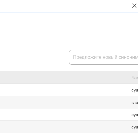
Ча
су
гл
су
су