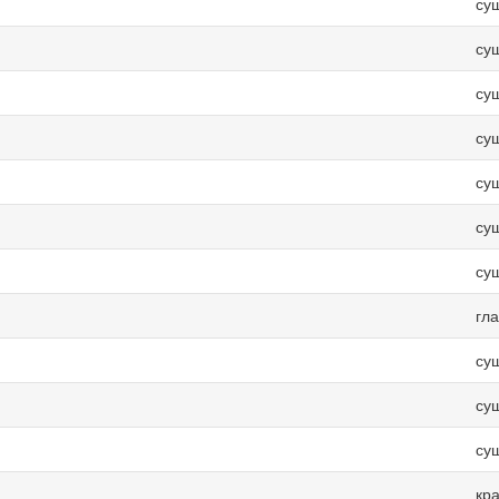
су
су
су
су
су
су
су
гл
су
су
су
кр