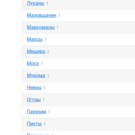
Луканы
1
Мазовшанин
1
Маркоманы
1
Марсы
1
Мещера
2
Мохэ
1
Мурома
1
Невры
1
Огузы
1
Паризии
1
Пикты
1