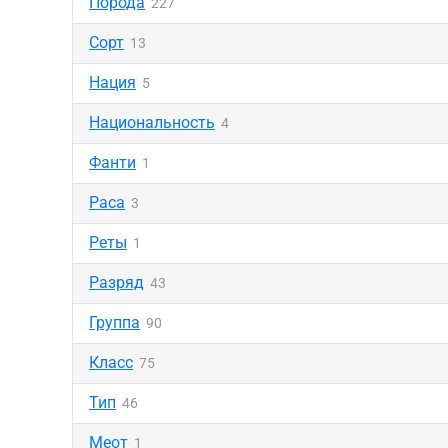
Порода
227
Сорт
13
Нация
5
Национальность
4
Фанти
1
Раса
3
Реты
1
Разряд
43
Группа
90
Класс
75
Тип
46
Меот
1