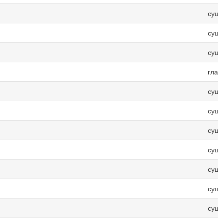
су
су
су
гл
су
су
су
су
су
су
су