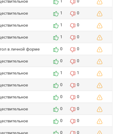
ществительное
1
0
ществительное
1
0
ществительное
1
0
ществительное
1
0
агол в личной форме
0
0
ществительное
0
0
ществительное
1
1
ществительное
0
0
ществительное
0
0
ществительное
0
0
ществительное
0
0
ществительное
0
0