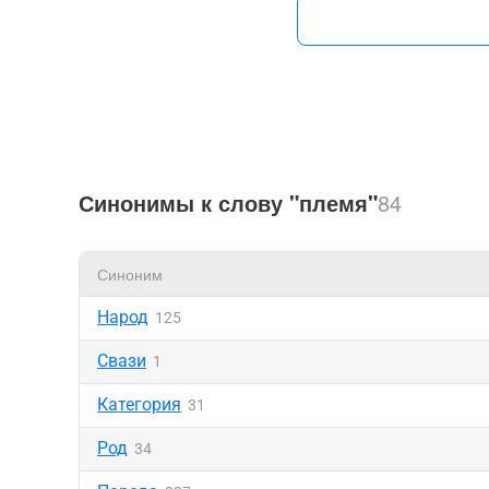
Синонимы к слову "племя"
84
Синоним
Народ
125
Свази
1
Категория
31
Род
34