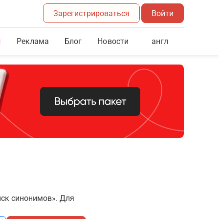
Зарегистрироваться
Войти
Реклама
Блог
англ
Новости
иск синонимов». Для