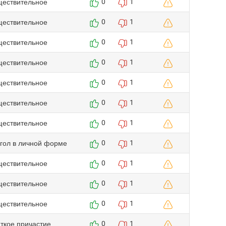
ществительное
0
1
ществительное
0
1
ществительное
0
1
ществительное
0
1
ществительное
0
1
ществительное
0
1
ществительное
0
1
агол в личной форме
0
1
ществительное
0
1
ществительное
0
1
ществительное
0
1
аткое причастие
0
1