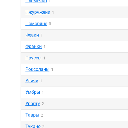
Племечко
1
Чжурчжени
1
Поморяне
3
Феаки
1
Франки
1
Пруссы
1
Роксоланы
1
Уличи
1
Умбры
1
Урарту
2
Тавры
2
Тукано
2