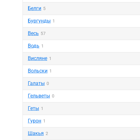
Белги
5
Бургунды
1
Весь
57
Водь
1
Висляне
1
Вольски
1
Галаты
0
Гельветы
0
Геты
1
Гурон
1
Шакья
2