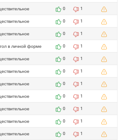
ществительное
0
1
ществительное
0
1
ществительное
0
1
агол в личной форме
0
1
ществительное
0
1
ществительное
0
1
ществительное
0
1
ществительное
0
1
ществительное
0
1
ществительное
0
1
ществительное
0
1