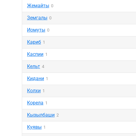
Жемайты
0
Земгалы
0
Иомуты
0
Кариб
1
Каспии
1
Кельт
4
Кидани
1
Колхи
1
Корела
1
Кызылбаши
2
Куявы
1