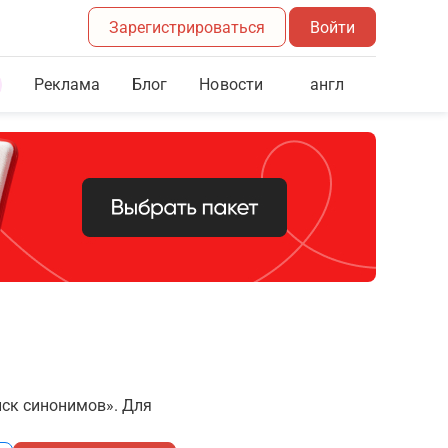
Зарегистрироваться
Войти
Реклама
Блог
англ
Новости
иск синонимов». Для