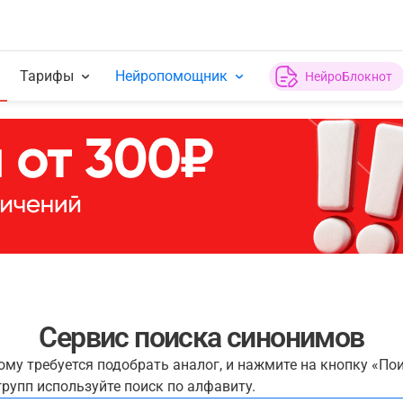
Тарифы
Нейропомощник
НейроБлокнот
Сервис поиска синонимов
рому требуется подобрать аналог, и нажмите на кнопку «По
рупп используйте поиск по алфавиту.