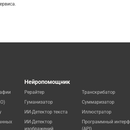
ервиса.
а
Нейропомощник
рафии
Рерайтер
Транскрибатор
EO)
Гуманизатор
Суммаризатор
у
ИИ-Детектор текста
Иллюстратор
анных
ИИ-Детектор
Программный интерф
изображений
(API)