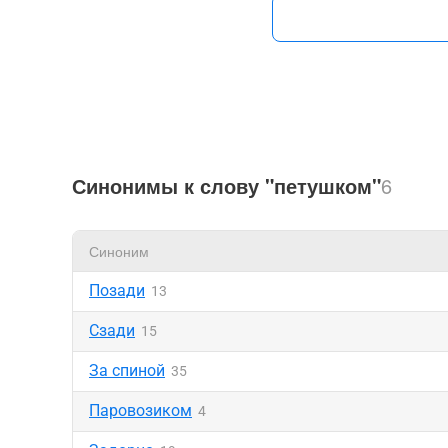
Синонимы к слову "петушком"
6
Синоним
Позади
13
Сзади
15
За спиной
35
Паровозиком
4