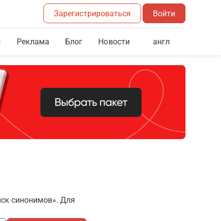
Зарегистрироваться
Войти
Реклама
Блог
англ
Новости
иск синонимов». Для