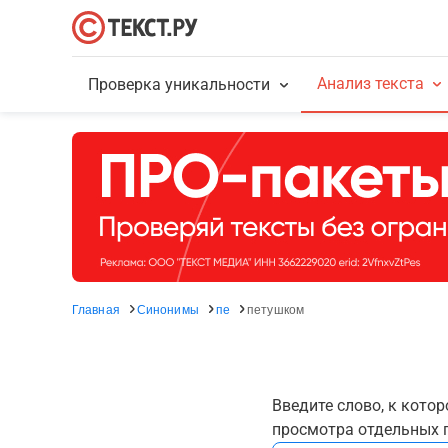
Анализ текста
Проверка уникальности
Главная
Синонимы
пе
петушком
Введите слово, к кото
просмотра отдельных г