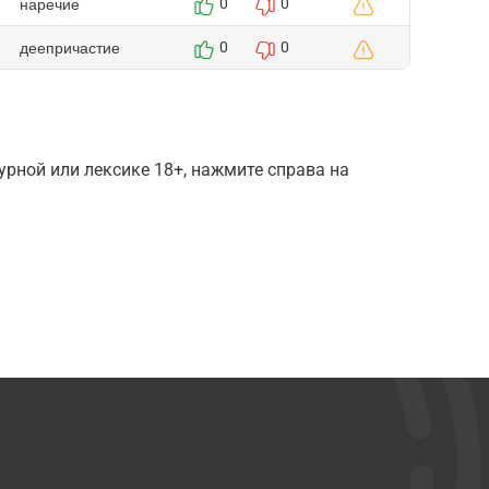
наречие
0
0
деепричастие
0
0
рной или лексике 18+, нажмите справа на