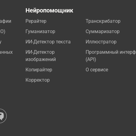
а
Нейропомощник
рафии
Рерайтер
Транскрибатор
EO)
Гуманизатор
Суммаризатор
у
ИИ-Детектор текста
Иллюстратор
анных
ИИ-Детектор
Программный интерф
изображений
(API)
Копирайтер
О сервисе
Корректор