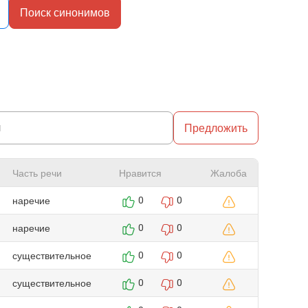
Поиск синонимов
Предложить
Часть речи
Нравится
Жалоба
наречие
0
0
наречие
0
0
существительное
0
0
существительное
0
0