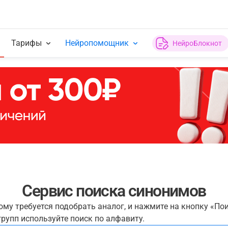
Тарифы
Нейропомощник
НейроБлокнот
Сервис поиска синонимов
рому требуется подобрать аналог, и нажмите на кнопку «По
рупп используйте поиск по алфавиту.