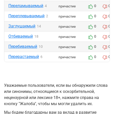
Переламываемый
причастие
4
0
0
Переплевываемый
причастие
2
0
0
Заглушаемый
причастие
14
0
0
Отбиваемый
причастие
18
0
0
Перебиваемый
причастие
10
0
0
Перерастаемый
причастие
6
0
0
Уважаемые пользователи, если вы обнаружили слова
или синонимы, относящиеся к оскорбительной,
нецензурной или лексике 18+, нажмите справа на
кнопку "Жалоба", чтобы мы могли удалить их.
Мы будем благодарны вам за вклад в развитие