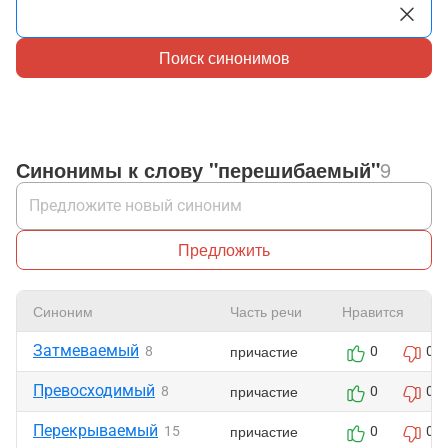
Поиск синонимов
Синонимы к слову "перешибаемый"
9
Предложить
Синоним
Часть речи
Нравится
Затмеваемый
причастие
8
0
0
Превосходимый
причастие
8
0
0
Перекрываемый
причастие
15
0
0