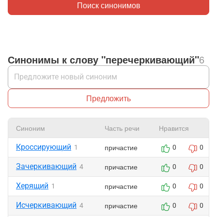
Поиск синонимов
Синонимы к слову "перечеркивающий"
6
Предложить
Синоним
Часть речи
Нравится
Кроссирующий
причастие
1
0
0
Зачеркивающий
причастие
4
0
0
Херящий
причастие
1
0
0
Исчеркивающий
причастие
4
0
0