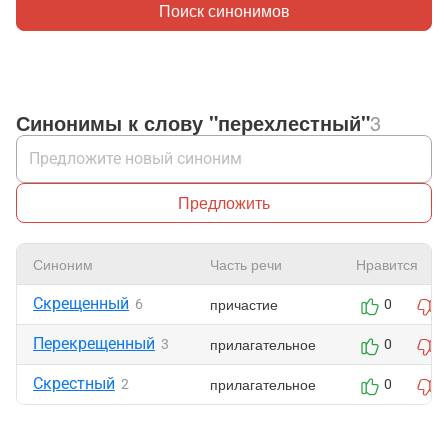
Поиск синонимов
Синонимы к слову "перехлестный"
3
Предложить
Синоним
Часть речи
Нравится
Скрещенный
причастие
6
0
Перекрещенный
прилагательное
3
0
Скрестный
прилагательное
2
0