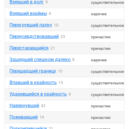
Взявший в долг
существительное
9
Взявший взаймы
наречие
9
Перегнувший палку
существительное
10
Переусердствовавший
причастие
23
Перестаравшийся
причастие
21
Зашедший слишком далеко
наречие
8
Перешедший границу
существительное
10
Впавший в крайность
существительное
15
Ударившийся в крайность
существительное
9
Навернувший
причастие
42
Пожевавший
причастие
19
Подкрепившийся
причастие
21