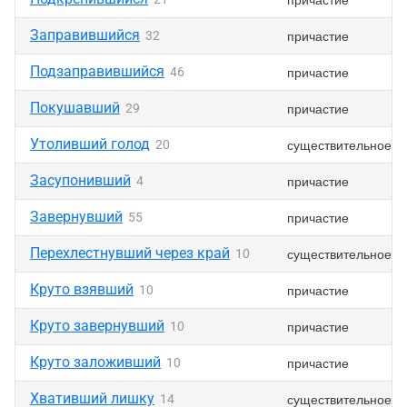
Заправившийся
причастие
32
Подзаправившийся
причастие
46
Покушавший
причастие
29
Утоливший голод
существительное
20
Засупонивший
причастие
4
Завернувший
причастие
55
Перехлестнувший через край
существительное
10
Круто взявший
причастие
10
Круто завернувший
причастие
10
Круто заложивший
причастие
10
Хвативший лишку
существительное
14