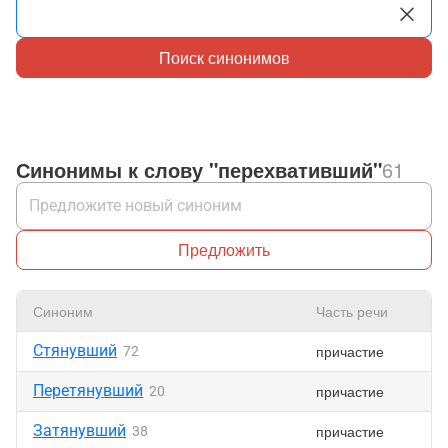
Поиск синонимов
Синонимы к слову "перехвативший"
61
Предложить
Синоним
Часть речи
Стянувший
причастие
72
Перетянувший
причастие
20
Затянувший
причастие
38