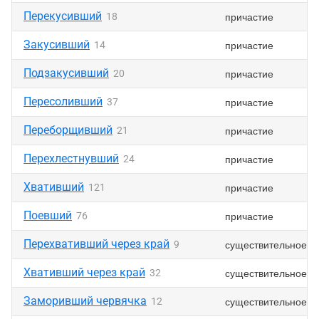
Перекусивший
причастие
18
Закусивший
причастие
14
Подзакусивший
причастие
20
Пересоливший
причастие
37
Переборщивший
причастие
21
Перехлестнувший
причастие
24
Хвативший
причастие
121
Поевший
причастие
76
Перехвативший через край
существительное
9
Хвативший через край
существительное
32
Заморивший червячка
существительное
12