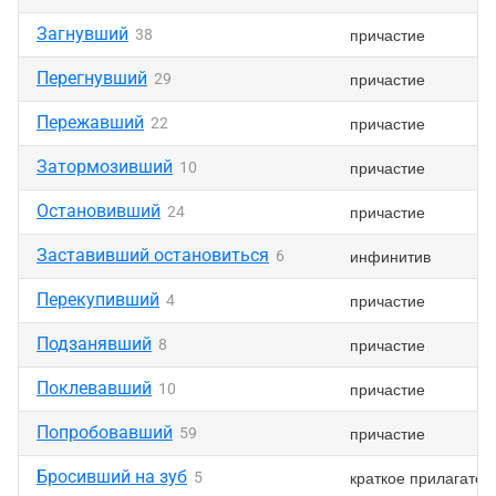
Загнувший
причастие
38
Перегнувший
причастие
29
Пережавший
причастие
22
Затормозивший
причастие
10
Остановивший
причастие
24
Заставивший остановиться
инфинитив
6
Перекупивший
причастие
4
Подзанявший
причастие
8
Поклевавший
причастие
10
Попробовавший
причастие
59
Бросивший на зуб
краткое прилагател
5