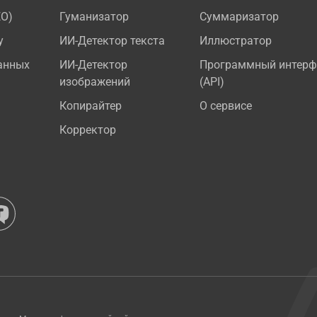
EO)
Гуманизатор
Суммаризатор
у
ИИ-Детектор текста
Иллюстратор
анных
ИИ-Детектор
Программный интерф
изображений
(API)
Копирайтер
О сервисе
Корректор