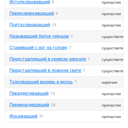
Истолковывавший
причастие
9
Перековеркивавший
причастие
6
Подтасовывавший
причастие
13
Называвший белое черным
существитель
7
Ставивший с ног на голову
существитель
7
Представлявший в кривом зеркале
существитель
7
Представлявший в ложном свете
существитель
7
Толковавший вкривь и вкось
наречие
7
Передергивавший
причастие
15
Переиначивавший
причастие
24
Искажавший
причастие
31