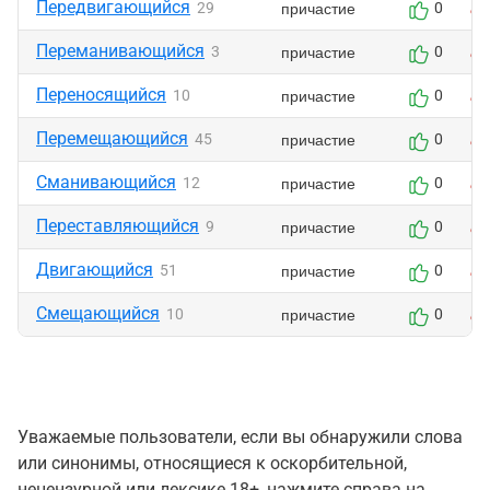
Передвигающийся
причастие
29
0
Переманивающийся
причастие
3
0
Переносящийся
причастие
10
0
Перемещающийся
причастие
45
0
Сманивающийся
причастие
12
0
Переставляющийся
причастие
9
0
Двигающийся
причастие
51
0
Смещающийся
причастие
10
0
Уважаемые пользователи, если вы обнаружили слова
или синонимы, относящиеся к оскорбительной,
нецензурной или лексике 18+, нажмите справа на